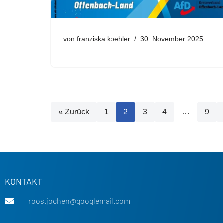
von
franziska.koehler
30. November 2025
« Zurück
1
2
3
4
…
9
KONTAKT
roos.jochen@googlemail.com