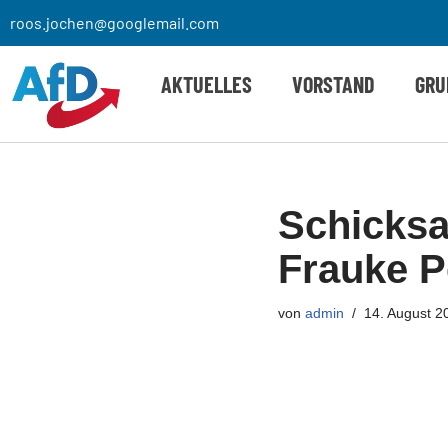
roos.jochen@googlemail.com
Zum
AKTUELLES
VORSTAND
GRU
Inhalt
springen
Schicksa
Frauke P
von
admin
14. August 2